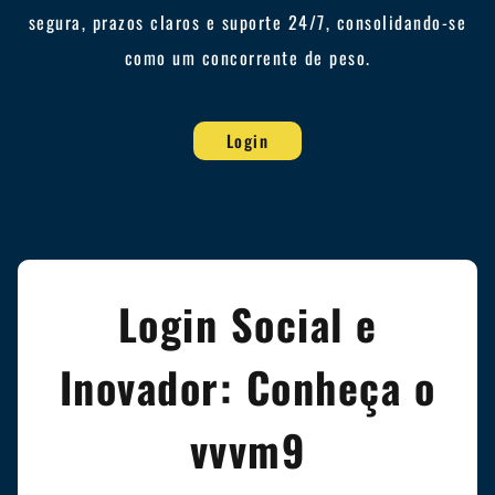
segura, prazos claros e suporte 24/7, consolidando-se
como um concorrente de peso.
Login
Login Social e
Inovador: Conheça o
vvvm9