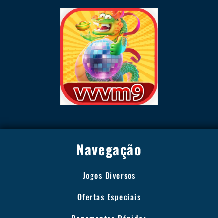
Navegação
Jogos Diversos
Ofertas Especiais