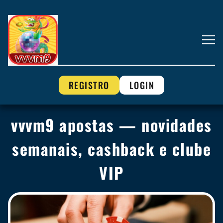
REGISTRO
LOGIN
vvvm9 apostas — novidades
semanais, cashback e clube
VIP